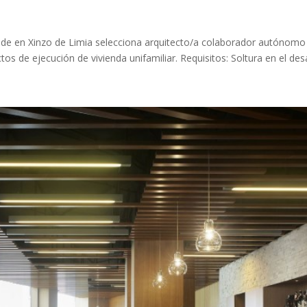
sede en Xinzo de Limia selecciona arquitecto/a colaborador autónomo
s de ejecución de vivienda unifamiliar. Requisitos: Soltura en el desar