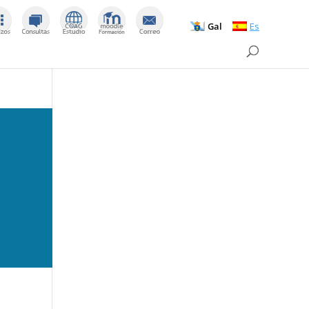
Gal
Es