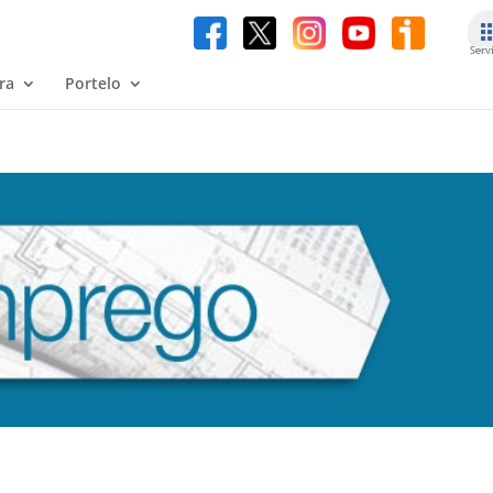
ra
Portelo