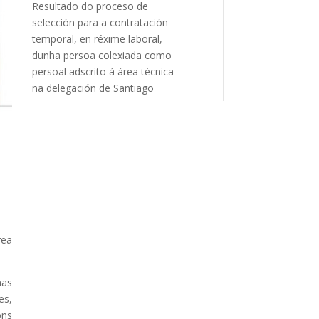
Resultado do proceso de
selección para a contratación
temporal, en réxime laboral,
dunha persoa colexiada como
persoal adscrito á área técnica
na delegación de Santiago
rea
nas
es,
óns